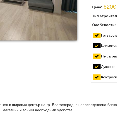
620€
Цена:
Тип строите
Особености
Готварск
Климати
Не са р
Луксозно
Контроли
ен в широкия център на гр. Благоевград, в непосредствена близос
, магазини и всички необходими удобства.