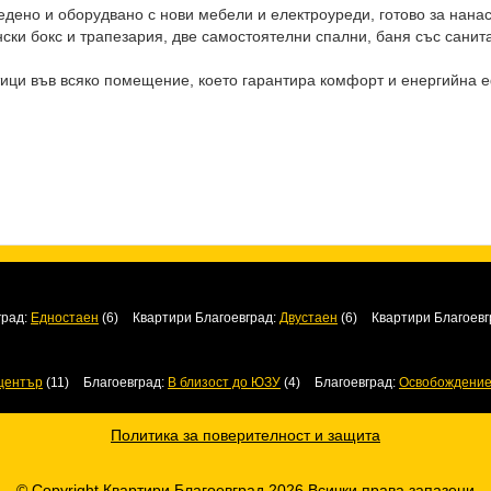
едено и оборудвано с нови мебели и електроуреди, готово за нан
нски бокс и трапезария, две самостоятелни спални, баня със санит
ици във всяко помещение, което гарантира комфорт и енергийна е
град:
Едностаен
(6)
Квартири Благоевград:
Двустаен
(6)
Квартири Благоевг
център
(11)
Благоевград:
В близост до ЮЗУ
(4)
Благоевград:
Освобождени
Политика за поверителност и защита
© Copyright Квартири Благоевград 2026 Всички права запазени