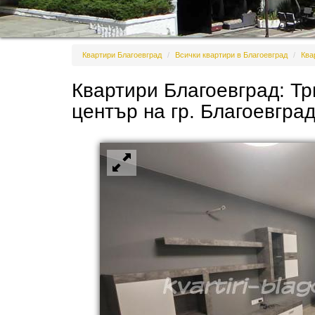
Квартири Благоевград
Всички квартири в Благоевград
Ква
Квартири Благоевград: Т
център на гр. Благоевград