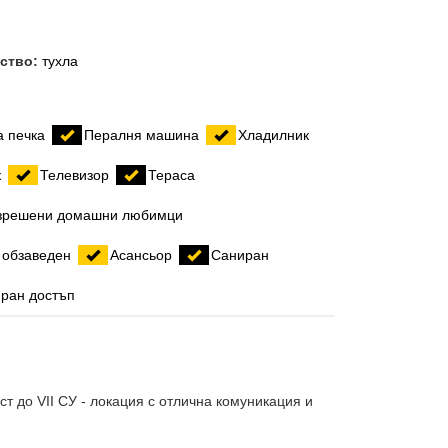
лство:
тухла
:
а печка
Пералня машина
Хладилник
к
Телевизор
Тераса
азрешени домашни любимци
 обзаведен
Асансьор
Саниран
ран достъп
т до VII СУ - локация с отлична комуникация и