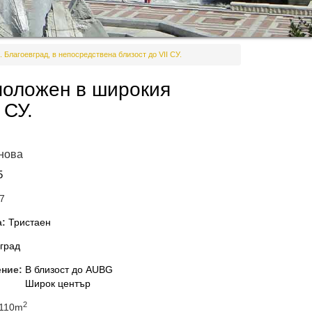
 Благоевград, в непосредствена близост до VII СУ.
положен в широкия
 СУ.
нова
5
7
а:
Тристаен
град
ение:
В близост до AUBG
Широк център
2
110m