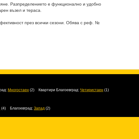
асяне. Разпределението е функционално и удобно
арен възел и тераса.
фективност през всички сезони. Обява с реф. №
рад:
Многостаен
(2)
Квартири Благоевград:
Четиристаен
(1)
е
(4)
Благоевград:
Запад
(2)