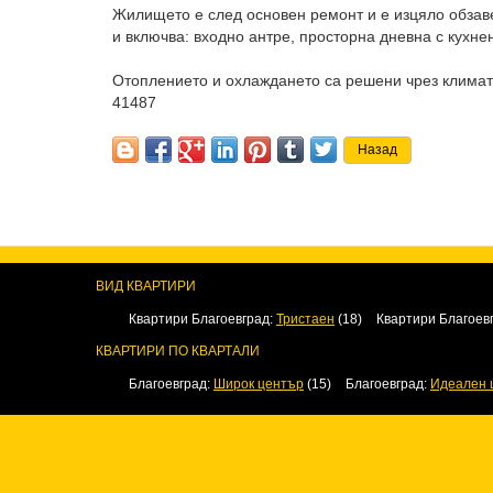
Жилището е след основен ремонт и е изцяло обзав
и включва: входно антре, просторна дневна с кухне
Отоплението и охлаждането са решени чрез климат
41487
ВИД КВАРТИРИ
Квартири Благоевград:
Тристаен
(18)
Квартири Благоев
КВАРТИРИ ПО КВАРТАЛИ
Благоевград:
Широк център
(15)
Благоевград:
Идеален 