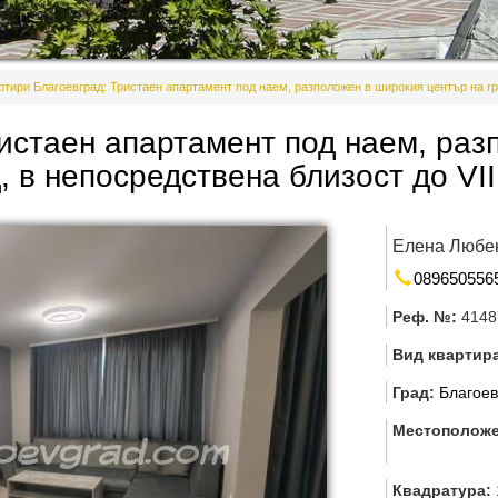
ртири Благоевград: Тристаен апартамент под наем, разположен в широкия център на гр.
ристаен апартамент под наем, раз
, в непосредствена близост до VII
Елена Любе
089650556
Реф. №:
4148
Вид квартир
Град:
Благоев
Местополож
Квадратура: