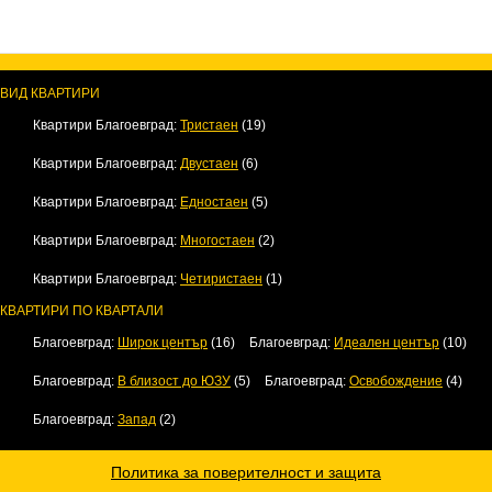
ВИД КВАРТИРИ
Квартири Благоевград:
Тристаен
(19)
Квартири Благоевград:
Двустаен
(6)
Квартири Благоевград:
Едностаен
(5)
Квартири Благоевград:
Многостаен
(2)
Квартири Благоевград:
Четиристаен
(1)
КВАРТИРИ ПО КВАРТАЛИ
Благоевград:
Широк център
(16)
Благоевград:
Идеален център
(10)
Благоевград:
В близост до ЮЗУ
(5)
Благоевград:
Освобождение
(4)
Благоевград:
Запад
(2)
Политика за поверителност и защита