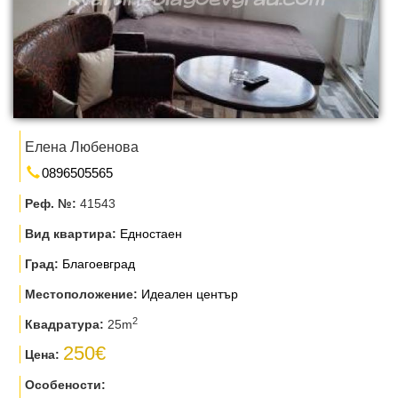
Елена Любенова
0896505565
Реф. №:
41543
Вид квартира:
Едностаен
Град:
Благоевград
Местоположение:
Идеален център
2
Квадратура:
25m
250€
Цена:
Особености: