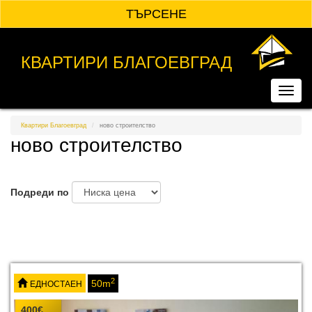
Премини
ТЪРСЕНЕ
към
основното
съдържание
КВАРТИРИ БЛАГОЕВГРАД
Toggl
navig
Квартири Благоевград
ново строителство
ново строителство
Подреди по
2
50m
ЕДНОСТАЕН
400
€