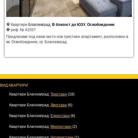
Квартири
Благоевград
,
В близост до ЮЗУ
,
Освобождение
реф. № 41557
Предлагаме под наем чисто нов тристаен апартамент, разположен в
кв. Освобождение, гр. Благоевград.
ВИД КВАРТИРИ
Квартири Благоевград:
Тристаен
(18)
Квартири Благоевград:
Двустаен
(6)
Квартири Благоевград:
Едностаен
(6)
Квартири Благоевград:
Многостаен
(2)
Квартири Благоевград:
Четиристаен
(1)