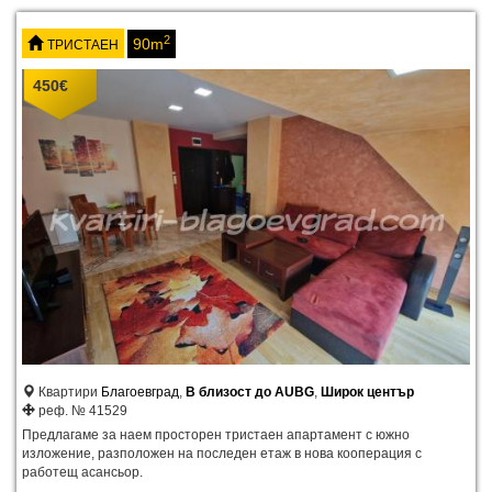
2
90m
ТРИСТАЕН
450
€
Квартири
Благоевград
,
В близост до AUBG
,
Широк център
реф. № 41529
Предлагаме за наем просторен тристаен апартамент с южно
изложение, разположен на последен етаж в нова кооперация с
работещ асансьор.