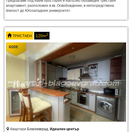
Предлагаме под наем просторен и напълно обзаведен тристаен
апартамент, разположен в кв. Освобождение, в непосредствена
близост до Югозападния университет.
2
120m
ТРИСТАЕН
600
€
Квартири
Благоевград
,
Идеален център