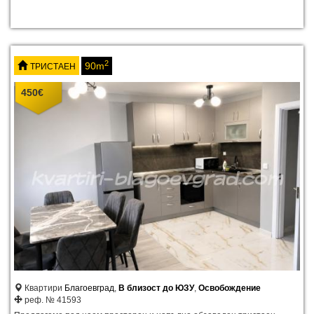
2
90m
ТРИСТАЕН
450
€
Квартири
Благоевград
,
В близост до ЮЗУ
,
Освобождение
реф. № 41593