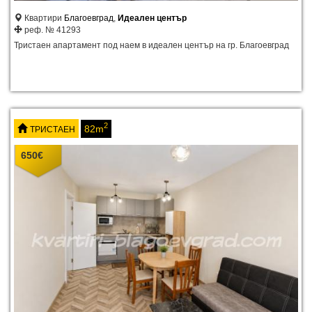
Квартири
Благоевград
,
Идеален център
реф. № 41293
Тристаен апартамент под наем в идеален център на гр. Благоевград
2
82m
ТРИСТАЕН
650
€