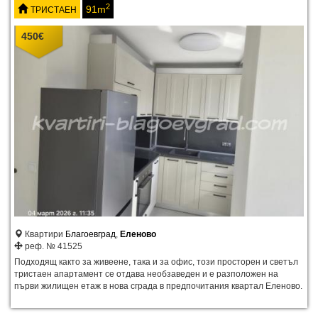
2
91m
ТРИСТАЕН
450
€
Квартири
Благоевград
,
Еленово
реф. № 41525
Подходящ както за живеене, така и за офис, този просторен и светъл
тристаен апартамент се отдава необзаведен и е разположен на
първи жилищен етаж в нова сграда в предпочитания квартал Еленово.