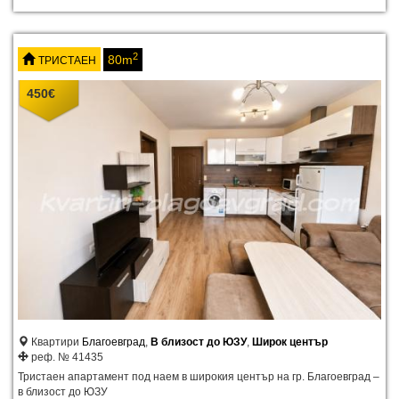
2
80m
ТРИСТАЕН
450
€
Квартири
Благоевград
,
В близост до ЮЗУ
,
Широк център
реф. № 41435
Тристаен апартамент под наем в широкия център на гр. Благоевград –
в близост до ЮЗУ